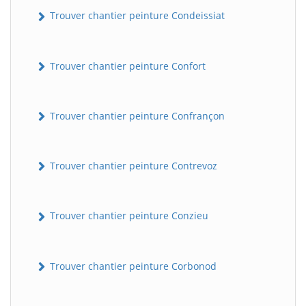
Trouver chantier peinture Condeissiat
Trouver chantier peinture Confort
Trouver chantier peinture Confrançon
BatiWebPro
Trouver chantier peinture Contrevoz
B
Assistant en ligne
Trouver chantier peinture Conzieu
B
Trouver chantier peinture Corbonod
BatiWebPro