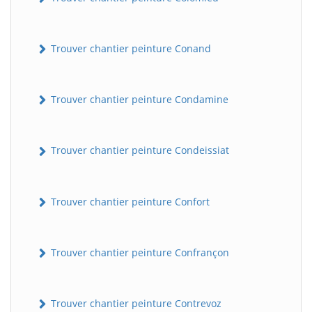
Trouver chantier peinture Conand
Trouver chantier peinture Condamine
Trouver chantier peinture Condeissiat
BatiWebPro
B
Assistant en ligne
Trouver chantier peinture Confort
B
Trouver chantier peinture Confrançon
Trouver chantier peinture Contrevoz
BatiWebPro