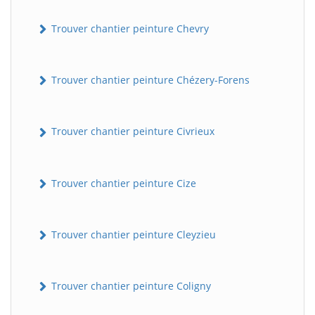
Trouver chantier peinture Chevry
Trouver chantier peinture Chézery-Forens
Trouver chantier peinture Civrieux
BatiWebPro
B
Assistant en ligne
Trouver chantier peinture Cize
B
Trouver chantier peinture Cleyzieu
Trouver chantier peinture Coligny
BatiWebPro