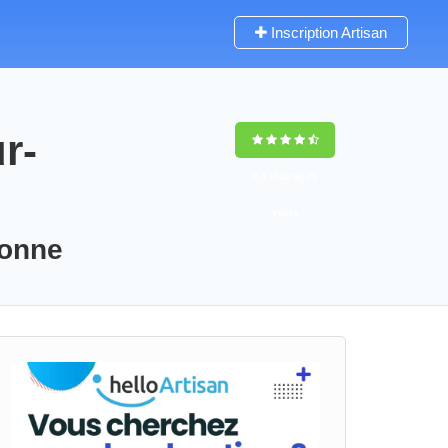
Inscription Artisan
r-
9,5
(100%)
79
votes
ronne