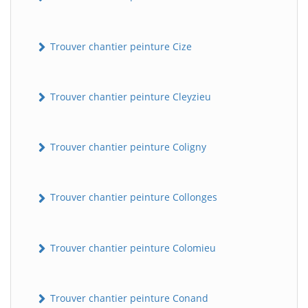
Trouver chantier peinture Cize
Trouver chantier peinture Cleyzieu
Trouver chantier peinture Coligny
BatiWebPro
B
Assistant en ligne
Trouver chantier peinture Collonges
B
Trouver chantier peinture Colomieu
Trouver chantier peinture Conand
BatiWebPro