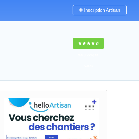
Inscription Artisan
9,5
(100%)
55
votes