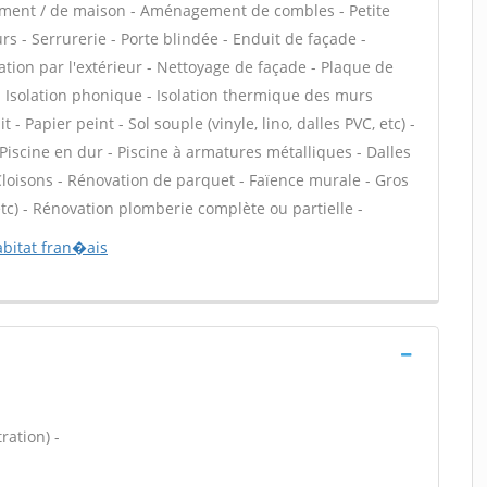
tement / de maison - Aménagement de combles - Petite
s - Serrurerie - Porte blindée - Enduit de façade -
ation par l'extérieur - Nettoyage de façade - Plaque de
f - Isolation phonique - Isolation thermique des murs
 - Papier peint - Sol souple (vinyle, lino, dalles PVC, etc) -
 Piscine en dur - Piscine à armatures métalliques - Dalles
Cloisons - Rénovation de parquet - Faïence murale - Gros
tc) - Rénovation plomberie complète ou partielle -
abitat fran�ais
ration) -