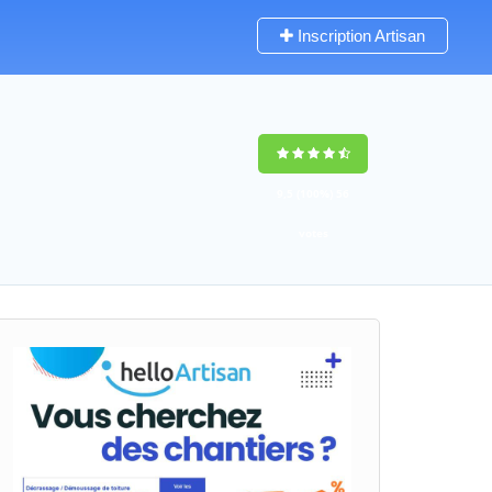
Inscription Artisan
9,5
(100%)
56
votes