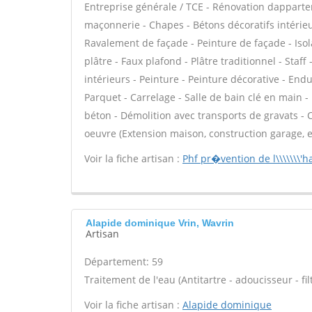
Entreprise générale / TCE - Rénovation dappar
maçonnerie - Chapes - Bétons décoratifs intérieur
Ravalement de façade - Peinture de façade - Isol
plâtre - Faux plafond - Plâtre traditionnel - Staf
intérieurs - Peinture - Peinture décorative - Enduit
Parquet - Carrelage - Salle de bain clé en main -
béton - Démolition avec transports de gravats - 
oeuvre (Extension maison, construction garage, e
Voir la fiche artisan :
Phf pr�vention de l\\\\\\\'h
Alapide dominique Vrin, Wavrin
Artisan
Département: 59
Traitement de l'eau (Antitartre - adoucisseur - filt
Voir la fiche artisan :
Alapide dominique