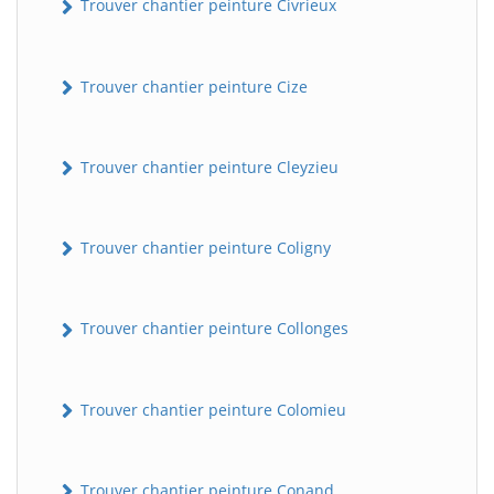
Trouver chantier peinture Civrieux
Trouver chantier peinture Cize
Trouver chantier peinture Cleyzieu
Trouver chantier peinture Coligny
BatiWebPro
B
Assistant en ligne
Trouver chantier peinture Collonges
B
Trouver chantier peinture Colomieu
BatiWebPro
Trouver chantier peinture Conand