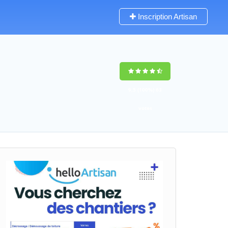
Inscription Artisan
9,5
(100%)
63
votes