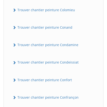
Trouver chantier peinture Colomieu
Trouver chantier peinture Conand
Trouver chantier peinture Condamine
BatiWebPro
B
Assistant en ligne
Trouver chantier peinture Condeissiat
B
Trouver chantier peinture Confort
Trouver chantier peinture Confrançon
BatiWebPro