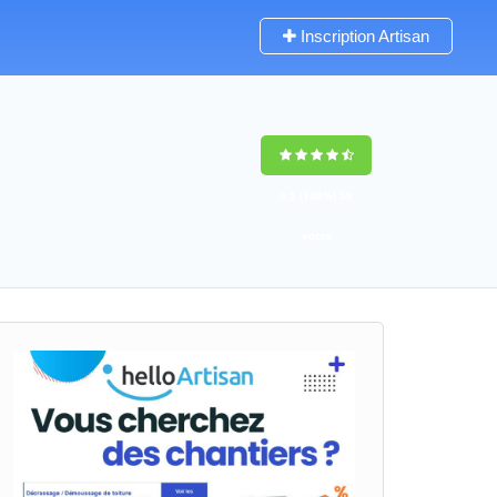
Inscription Artisan
9,5
(100%)
59
votes