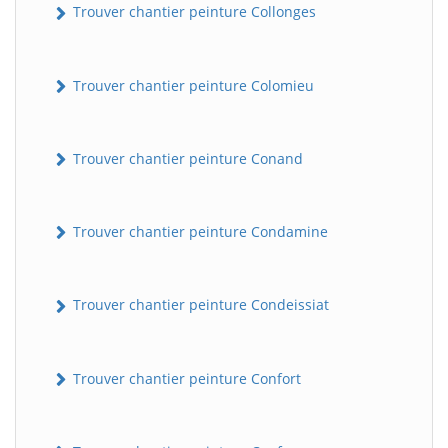
Trouver chantier peinture Collonges
Trouver chantier peinture Colomieu
Trouver chantier peinture Conand
Trouver chantier peinture Condamine
BatiWebPro
B
Assistant en ligne
Trouver chantier peinture Condeissiat
B
Trouver chantier peinture Confort
BatiWebPro