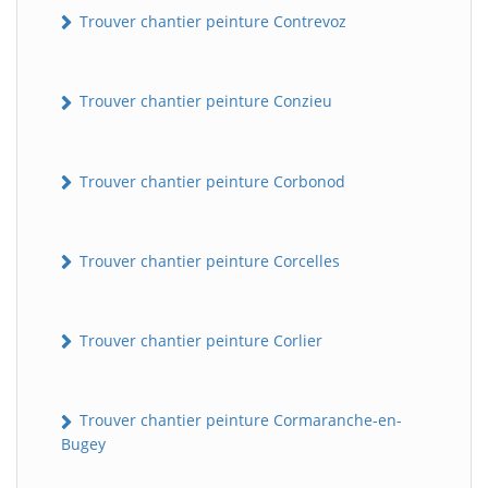
Trouver chantier peinture Contrevoz
Trouver chantier peinture Conzieu
Trouver chantier peinture Corbonod
Trouver chantier peinture Corcelles
BatiWebPro
B
Assistant en ligne
Trouver chantier peinture Corlier
B
Trouver chantier peinture Cormaranche-en-
Bugey
BatiWebPro