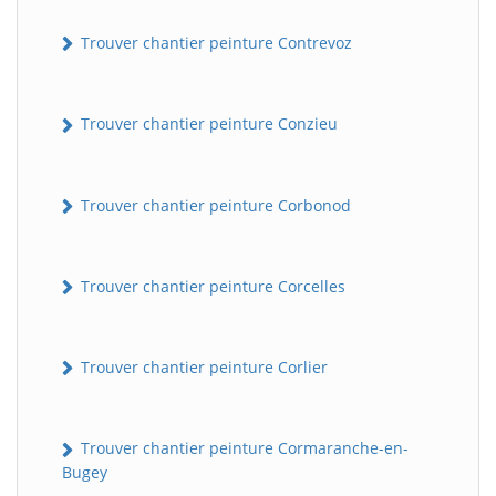
Trouver chantier peinture Contrevoz
Trouver chantier peinture Conzieu
Trouver chantier peinture Corbonod
BatiWebPro
B
Trouver chantier peinture Corcelles
Assistant en ligne
B
Trouver chantier peinture Corlier
Trouver chantier peinture Cormaranche-en-
Bugey
BatiWebPro