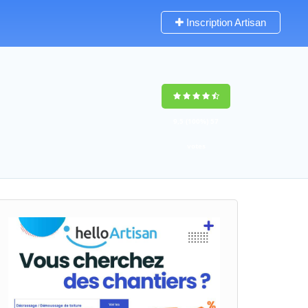
Inscription Artisan
9,5
(100%)
57
votes