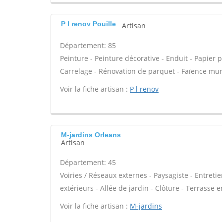
P l renov Pouille
Artisan
Département: 85
Peinture - Peinture décorative - Enduit - Papier pei
Carrelage - Rénovation de parquet - Faïence mur
Voir la fiche artisan :
P l renov
M-jardins Orleans
Artisan
Département: 45
Voiries / Réseaux externes - Paysagiste - Entreti
extérieurs - Allée de jardin - Clôture - Terrasse 
Voir la fiche artisan :
M-jardins