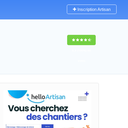
Inscription Artisan
9,5
(100%)
60
votes