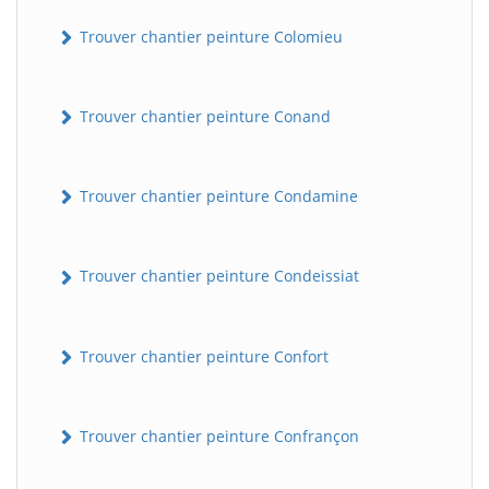
Trouver chantier peinture Colomieu
Trouver chantier peinture Conand
Trouver chantier peinture Condamine
BatiWebPro
B
Trouver chantier peinture Condeissiat
Assistant en ligne
B
Trouver chantier peinture Confort
Trouver chantier peinture Confrançon
BatiWebPro