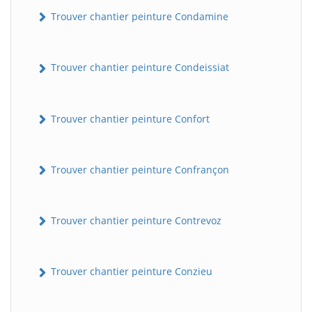
Trouver chantier peinture Condamine
Trouver chantier peinture Condeissiat
Trouver chantier peinture Confort
BatiWebPro
Trouver chantier peinture Confrançon
B
Assistant en ligne
Trouver chantier peinture Contrevoz
B
Trouver chantier peinture Conzieu
BatiWebPro